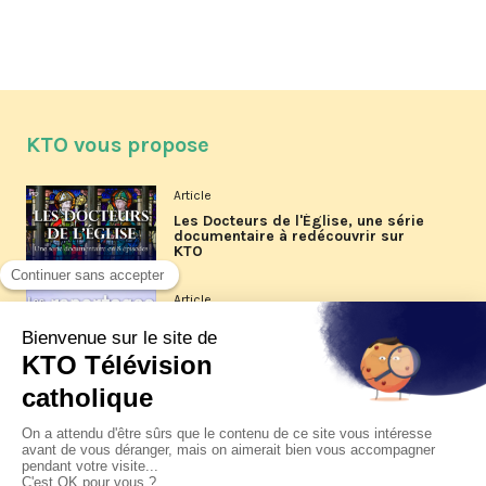
KTO vous propose
Article
Les Docteurs de l'Église, une série
documentaire à redécouvrir sur
KTO
Article
Les reportages d'été 2026 de KTO
Article
La visite pastorale du pape Léon
XIV à Assise à suivre sur KTO le
jeudi 6 août