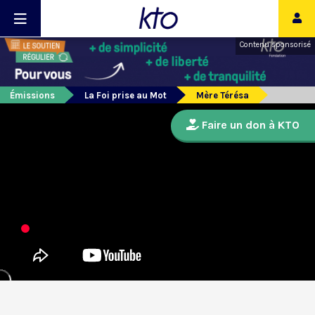
Contenu sponsorisé
Émissions
La Foi prise au Mot
Mère Térésa
Faire un don à KTO