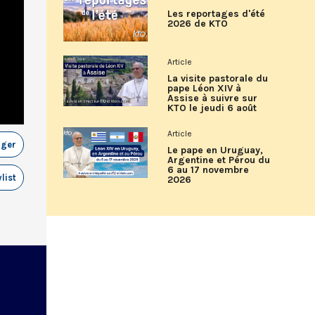
Les reportages d'été
2026 de KTO
Article
La visite pastorale du
pape Léon XIV à
Assise à suivre sur
KTO le jeudi 6 août
Article
ager
Le pape en Uruguay,
Argentine et Pérou du
6 au 17 novembre
list
2026