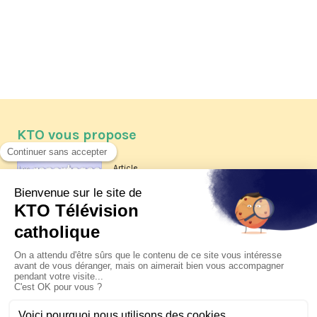
KTO vous propose
Article
Les reportages d'été 2026 de KTO
Article
La visite pastorale du pape Léon
XIV à Assise à suivre sur KTO le
jeudi 6 août
Article