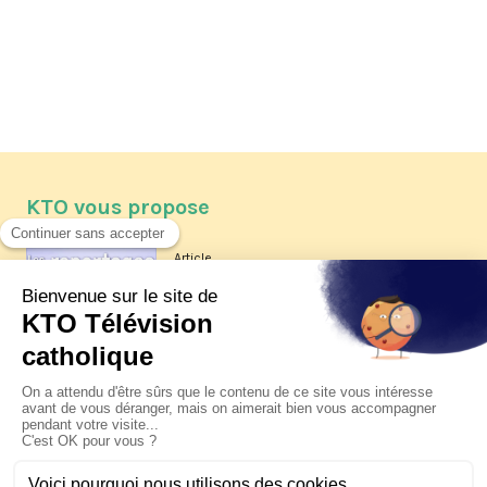
KTO vous propose
Article
Les reportages d'été 2026 de KTO
Article
La visite pastorale du pape Léon
XIV à Assise à suivre sur KTO le
jeudi 6 août
Article