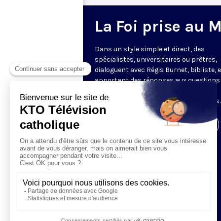
La Foi prise au 
Dans un style simple et direct, des
spécialistes, universitaires ou prêtres,
dialoguent avec Régis Burnet, bibliste, 
apportant des réponses aux questions
nous pouvons nous poser sur la foi, la
liturgie, de grandes figures chrétiennes.
Visiter la page de l'émission