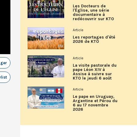
Les Docteurs de
l'Église, une série
documentaire à
redécouvrir sur KTO
Article
Les reportages d'été
2026 de KTO
Article
ager
La visite pastorale du
pape Léon XIV à
Assise à suivre sur
list
KTO le jeudi 6 août
Article
Le pape en Uruguay,
Argentine et Pérou du
6 au 17 novembre
2026