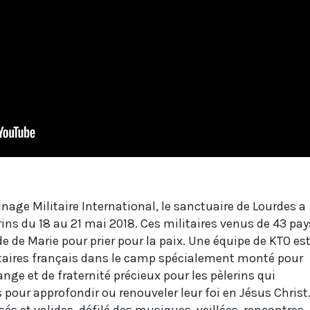
nage Militaire International, le sanctuaire de Lourdes a
erins du 18 au 21 mai 2018. Ces militaires venus de 43 pay
de de Marie pour prier pour la paix. Une équipe de KTO es
litaires français dans le camp spécialement monté pour
nge et de fraternité précieux pour les pèlerins qui
pour approfondir ou renouveler leur foi en Jésus Christ