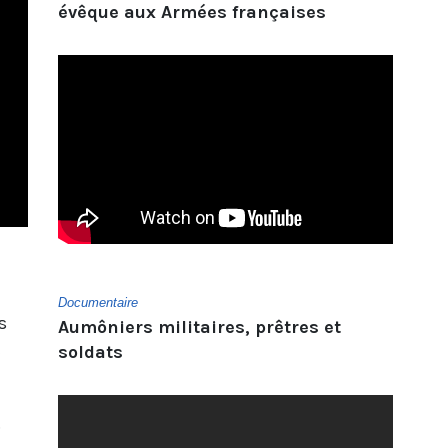
évêque aux Armées françaises
D
ocumentaire
s
Aumôniers militaires, prêtres et
t
soldats
.