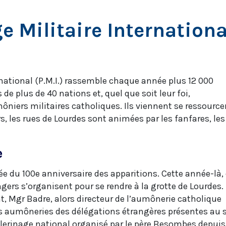
e Militaire Internation
rnational (P.M.I.) rassemble chaque année plus 12 000
de plus de 40 nations et, quel que soit leur foi,
iers militaires catholiques. Ils viennent se ressourcer
rs, les rues de Lourdes sont animées par les fanfares, les
e
née du 100e anniversaire des apparitions. Cette année-là,
ers s’organisent pour se rendre à la grotte de Lourdes.
, Mgr Badre, alors directeur de l’aumônerie catholique
 les aumôneries des délégations étrangères présentes au 
pèlerinage national organisé par le père Besombes depuis