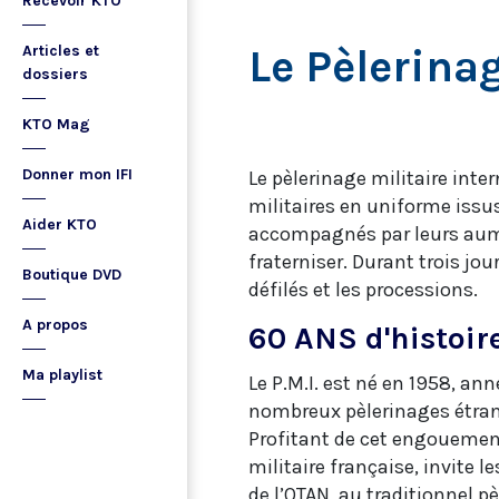
Recevoir KTO
Le Pèlerinag
Articles et
dossiers
KTO Mag
Donner mon IFI
Le pèlerinage militaire inte
militaires en uniforme issus 
Aider KTO
accompagnés par leurs aumôn
fraterniser. Durant trois jou
Boutique DVD
défilés et les processions.
A propos
60 ANS d'histoir
Ma playlist
Le P.M.I. est né en 1958, an
nombreux pèlerinages étrang
Profitant de cet engouement
militaire française, invite
de l’OTAN, au traditionnel 