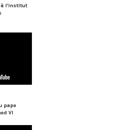
à l'institut
s
u pape
d VI​