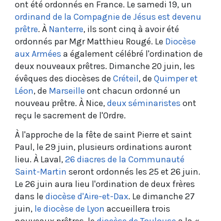
ont été ordonnés en France. Le samedi 19, un
ordinand de la Compagnie de Jésus est devenu
prêtre
. À
Nanterre
, ils sont cinq à avoir été
ordonnés par Mgr Matthieu Rougé. Le
Diocèse
aux Armées
a également célébré l'ordination de
deux nouveaux prêtres. Dimanche 20 juin, les
évêques des diocèses de
Cr
éteil
, de
Quimper et
Léon
,
de
Marseille
ont chacun ordonné un
nouveau prêtre. À Nice,
deux séminaristes
ont
reçu le sacrement de l'Ordre.
À l'approche de la fête de saint Pierre et saint
Paul, le 29 juin, plusieurs ordinations auront
lieu. À Laval,
26 diacres de la Communauté
Saint-Martin
seront ordonnés les 25 et 26 juin.
Le 26 juin aura lieu l'ordination de deux frères
dans le
diocèse d'Aire-et-Dax
. Le dimanche 27
juin,
le diocèse de Lyon
accueillera trois