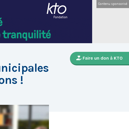
Contenu sponsorisé
Faire un don à KTO
unicipales
ons !