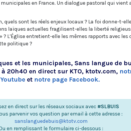
municipales en France. Un dialogue pastoral qui vient a
…
 quels sont les réels enjeux locaux ? La foi donne-t-ell
s laïques actuelles fragilisent-elles la liberté religieus
 ? L’Église entretient-elle les mêmes rapports avec les 
tte politique ?
ques et les municipales, Sans langue de b
r à 20h40 en direct sur KTO, ktotv.com,
not
Youtube
et
notre page Facebook.
ez en direct sur les réseaux sociaux avec
#SLBUIS
ous parvenir vos question par email à cette adresse :
sanslanguedebuis@ktotv.com
Ou en remplissant le formulaire ci-dessous :