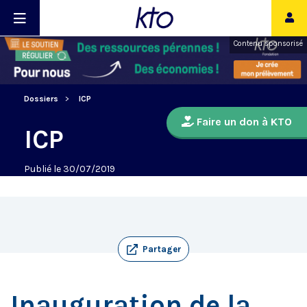
Contenu sponsorisé
Dossiers
ICP
Faire un don à KTO
ICP
Publié le 30/07/2019
Partager
Inauguration de la