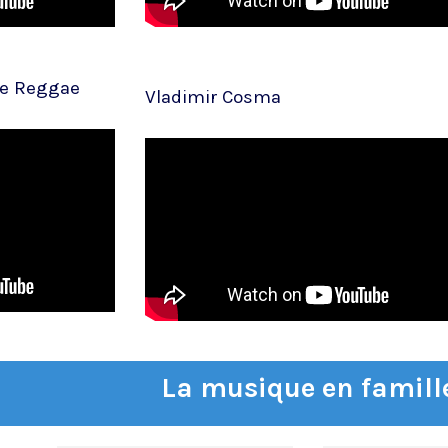
de Reggae
Vladimir Cosma
La musique en famill