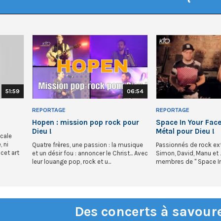
51:59
06:54
REPORTAGE
REPORTAGE
Hopen : mission pop rock pour
Space In Your Face
Dieu !
Métal pour Dieu !
cale
 ni
Quatre frères, une passion : la musique
Passionnés de rock ext
cet art
et un désir fou : annoncer le Christ... Avec
Simon, David, Manu et 
leur louange pop, rock et u...
membres de " Space In Y
Des concerts à savour