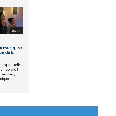
05:22
la musique :
on de la
e spirituelle
smet-elle ?
familles,
usique est