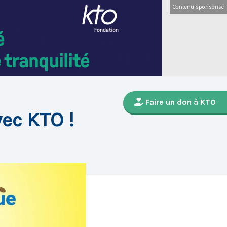
Contenu sponsorisé
Faire un don à KTO
vec KTO !