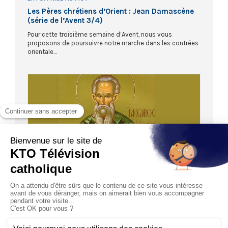
Les Pères chrétiens d’Orient : Jean Damascène
(série de l’Avent 3/4)
Pour cette troisième semaine d’Avent, nous vous
proposons de poursuivre notre marche dans les contrées
orientale...
50:57
LA FOI PRISE AU MOT
Les Pères chrétiens d’Orient : Jacques de
Saroug (série de l’Avent 4/4)
Noël s’approche à grand pas et La Foi prise au mot
termine sa série de l’Avent en revenant dans le domaine