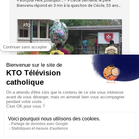
« Bonjour Père, pourquoi ... ? » Cette semaine, le père
Bienvenu répond en 3 mn à la question de Cécile, 55 ans...
09:04
REPORTAGE
Togo : l’hôpital de l’Ordre de Malte France à
Elavagnon, au service des plus vulnérables
06/04/2023
Implanté depuis 1981 en coeur du Togo, l’hôpital de l’Ordre
de Malte France dans le village d’Elavagnon offre de...