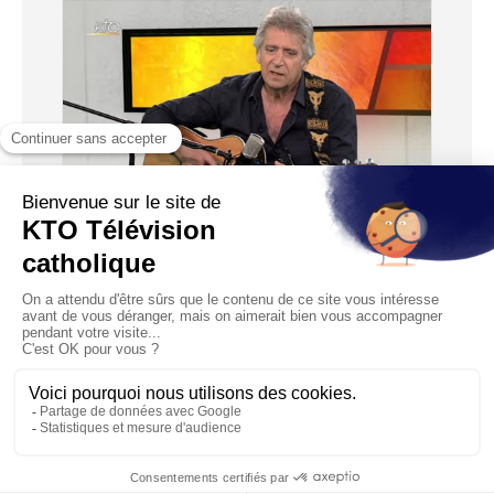
02:56
YVES DUTEIL - Et si la clé était ailleurs?
Diffusé le 27/07/2018
Riche de ses quarante ans de carrière, Yves Duteil continue
de chanter. Il a aussi publié un livre aux éditons M...
1
2
3