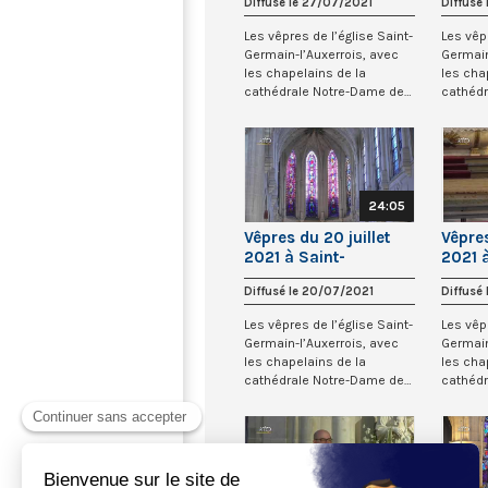
Diffusé le 27/07/2021
Diffusé
Les vêpres de l’église Saint-
Les vêp
Germain-l’Auxerrois, avec
Germain
les chapelains de la
les cha
cathédrale Notre-Dame de
cathéd
Paris.
Paris.
24:05
Vêpres du 20 juillet
Vêpres
2021 à Saint-
2021 
Germain-l’Auxerrois
Germa
Diffusé le 20/07/2021
Diffusé
Les vêpres de l’église Saint-
Les vêp
Germain-l’Auxerrois, avec
Germain
les chapelains de la
les cha
cathédrale Notre-Dame de
cathéd
Paris.
Paris.