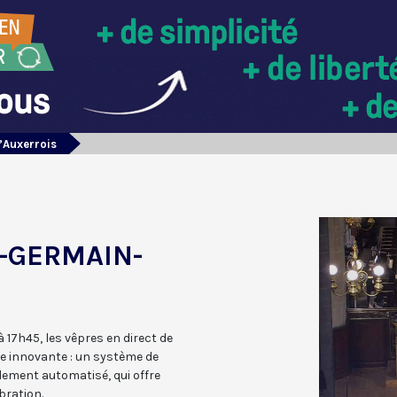
’Auxerrois
T-GERMAIN-
 17h45, les vêpres en direct de
e innovante : un système de
lement automatisé, qui offre
bration.