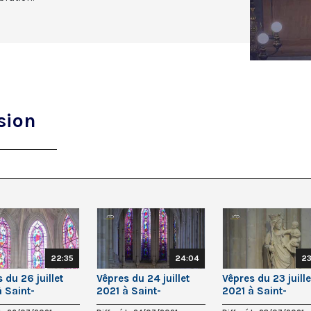
sion
22:35
24:04
23
 du 26 juillet
Vêpres du 24 juillet
Vêpres du 23 juille
à Saint-
2021 à Saint-
2021 à Saint-
in-l’Auxerrois
Germain-l’Auxerrois
Germain-l’Auxerro