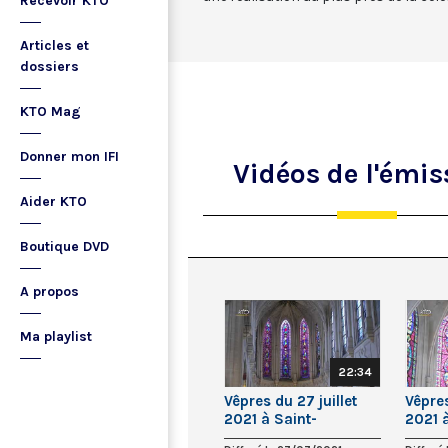
Recevoir KTO
Articles et
dossiers
KTO Mag
Donner mon IFI
Vidéos
de l'émis
Aider KTO
Boutique DVD
A propos
Ma playlist
22:34
Vêpres du 27 juillet
Vêpres
2021 à Saint-
2021 
Germain-l’Auxerrois
Germa