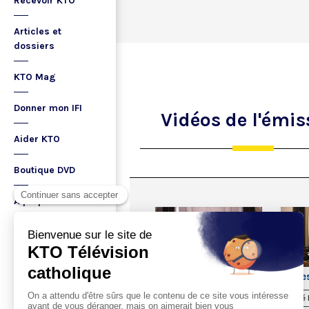
Recevoir KTO
Articles et
dossiers
KTO Mag
Donner mon IFI
Vidéos
de l'émis
Aider KTO
Boutique DVD
A propos
Ma playlist
32:58
Vêpres du 6 août 2019
Vêpre
Diffusé le 06/08/2019
Diffusé