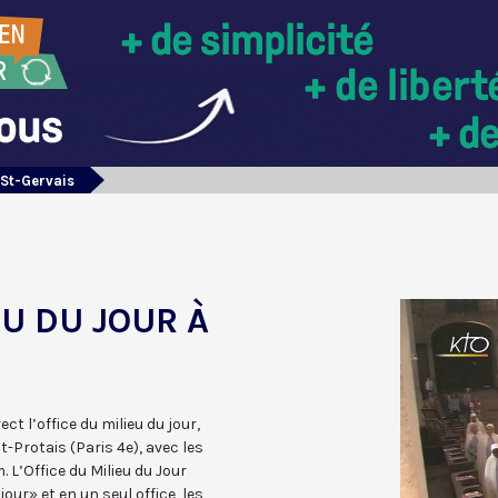
 St-Gervais
EU DU JOUR À
ct l’office du milieu du jour,
t-Protais (Paris 4e), avec les
 L’Office du Milieu du Jour
jour» et en un seul office, les