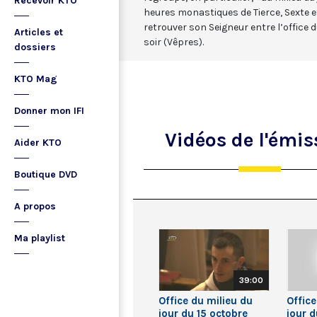
Recevoir KTO
heures monastiques de Tierce, Sexte et
retrouver son Seigneur entre l’office d
Articles et
soir (Vêpres).
dossiers
KTO Mag
Donner mon IFI
Vidéos
de l'émis
Aider KTO
Boutique DVD
A propos
Ma playlist
39:00
Office du milieu du
Office
jour du 15 octobre
jour d