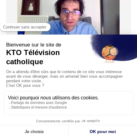
03:46
Vie et mort d’un marginal
Diffusé le 23/02/2021
Bien des sages du passé aimaient contempler la cage aux
singes dans les zoos pour en tirer les plus illustres ma...
1
…
6
7
8
9
10
© KTO 2026 —
Contact
—
Mentions légales