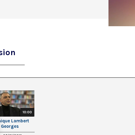
sion
10:00
ique Lambert
: Georges
re, le père du