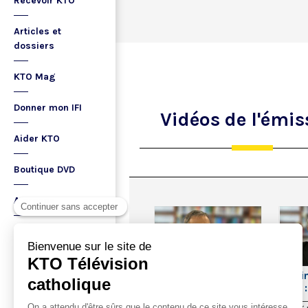
Recevoir KTO
Articles et
dossiers
KTO Mag
Donner mon IFI
Vidéos
de l'émis
Aider KTO
Boutique DVD
A propos
Ma playlist
10:00
Dominique Lambert
Domin
(2/4) : Science et foi
(1/4) 
Lemaît