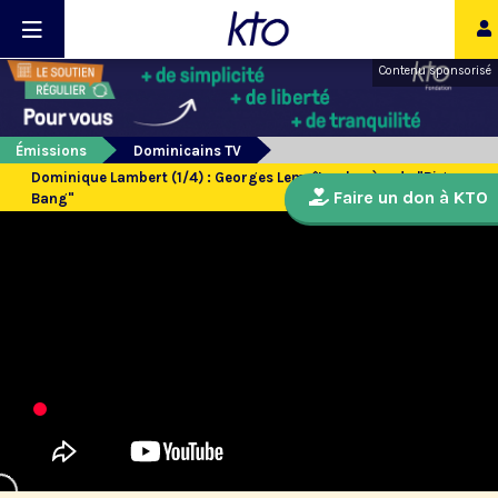
Contenu sponsorisé
Émissions
Dominicains TV
Dominique Lambert (1/4) : Georges Lemaître, le père du "Big
Faire un don à KTO
Bang"