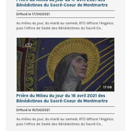
Bénédictines du Sacré-Coeur de Montmartre
Diffusé le 17/04/2021
Au milieu du jour, du mardi au samedi, KTO diffuse l’Angelus
puis l’office de Sexte des Bénédictines du Sacré-Co...
17:06
Prière du Milieu du jour du 16 avril 2021 des
Bénédictines du Sacré-Coeur de Montmartre
Diffusé le 16/04/2021
Au milieu du jour, du mardi au samedi, KTO diffuse l’Angelus
puis l’office de Sexte des Bénédictines du Sacré-Co...