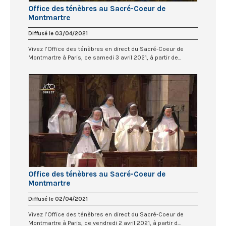
Office des ténèbres au Sacré-Coeur de
Montmartre
Diffusé le 03/04/2021
Vivez l’Office des ténèbres en direct du Sacré-Coeur de
Montmartre à Paris, ce samedi 3 avril 2021, à partir de...
Office des ténèbres au Sacré-Coeur de
Montmartre
Diffusé le 02/04/2021
Vivez l’Office des ténèbres en direct du Sacré-Coeur de
Montmartre à Paris, ce vendredi 2 avril 2021, à partir d...