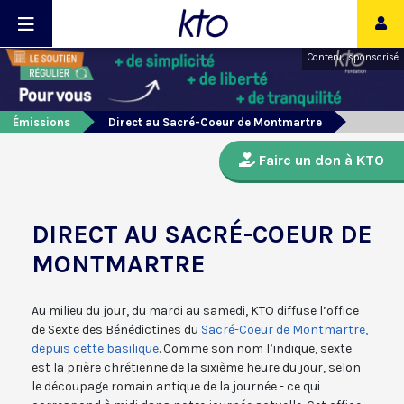
Contenu sponsorisé
Émissions
Direct au Sacré-Coeur de Montmartre
Faire un don à KTO
DIRECT AU SACRÉ-COEUR DE
MONTMARTRE
Au milieu du jour, du mardi au samedi, KTO diffuse l’office
de Sexte des Bénédictines du
Sacré-Coeur de Montmartre,
depuis cette basilique
. Comme son nom l’indique, sexte
est la prière chrétienne de la sixième heure du jour, selon
le découpage romain antique de la journée - ce qui