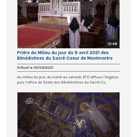
12:48
Prière du Milieu du jour du 9 avril 2021 des
Bénédictines du Sacré-Coeur de Montmartre
Diffusé le 09/04/2021
Au milieu du jour, du mardi au samedi, KTO diffuse l’Angelus
puis l’office de Sexte des Bénédictines du Sacré-Co...