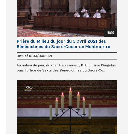
18:19
Prière du Milieu du jour du 3 avril 2021 des
Bénédictines du Sacré-Coeur de Montmartre
Diffusé le 03/04/2021
Au milieu du jour, du mardi au samedi, KTO diffuse l’Angelus
puis l’office de Sexte des Bénédictines du Sacré-Co...