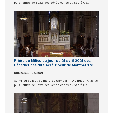
puis l’office de Sexte des Bénédictines du Sacré-Co...
Prière du Milieu du jour du 21 avril 2021 des
Bénédictines du Sacré-Coeur de Montmartre
Diffusé le 21/04/2021
Au milieu du jour, du mardi au samedi, KTO diffuse l’Angelus
puis l’office de Sexte des Bénédictines du Sacré-Co...