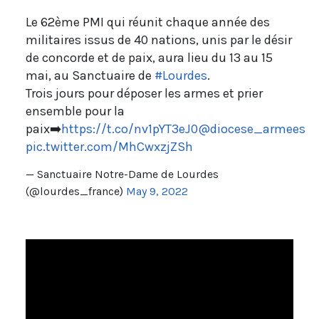
Le 62ème PMI qui réunit chaque année des
militaires issus de 40 nations, unis par le désir
de concorde et de paix, aura lieu du 13 au 15
mai, au Sanctuaire de
#Lourdes
.
Trois jours pour déposer les armes et prier
ensemble pour la
paix➡️
https://t.co/nv1pYT3eJ0
@diocese_armees
pic.twitter.com/MhCwxzjZSh
— Sanctuaire Notre-Dame de Lourdes
(@lourdes_france)
May 9, 2022