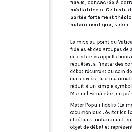
fidelis
, consacrée à cert
médiatrice ». Ce texte 
portée fortement théolog
notamment que, selon la
La mise au point du Vatica
fidèles et des groupes de
de certaines appellations 
requêtes, à l’instar des c
débat récurrent au sein de 
deux excès : le « maximali
réduit à un simple symbole,
Manuel Fernández, en prés
Mater Populi fidelis (La m
œcuménique : éviter les f
chrétiens, notamment prot
objet de débat et représen