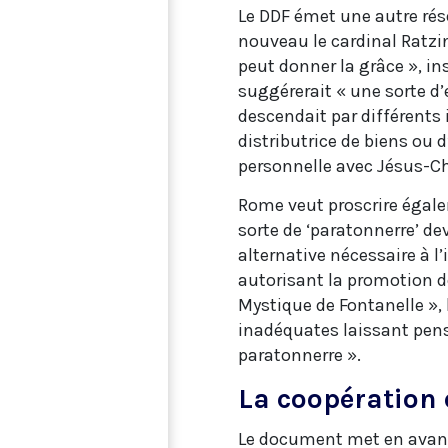
Le DDF émet une autre rése
nouveau le cardinal Ratzin
peut donner la grâce », insi
suggérerait « une sorte d’
descendait par différents
distributrice de biens ou d
personnelle avec Jésus-Ch
Rome veut proscrire égal
sorte de ‘paratonnerre’ de
alternative nécessaire à l’
autorisant la promotion de
Mystique de Fontanelle », 
inadéquates laissant pens
paratonnerre ».
La coopération 
Le document met en avant 