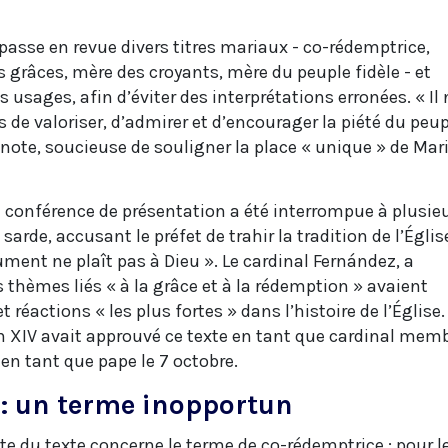
passe en revue divers titres mariaux - co-rédemptrice,
 grâces, mère des croyants, mère du peuple fidèle - et
 usages, afin d’éviter des interprétations erronées. « Il 
s de valoriser, d’admirer et d’encourager la piété du peu
a note, soucieuse de souligner la place « unique » de Mar
a conférence de présentation a été interrompue à plusie
sarde, accusant le préfet de trahir la tradition de l’Églis
ment ne plaît pas à Dieu ». Le cardinal Fernández, a
s thèmes liés « à la grâce et à la rédemption » avaient
réactions « les plus fortes » dans l’histoire de l’Église. 
on XIV avait approuvé ce texte en tant que cardinal mem
 en tant que pape le 7 octobre.
: un terme inopportun
tte du texte concerne le terme de co-rédemptrice : pour l