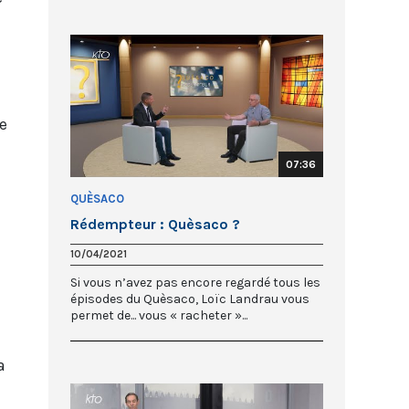
me
07:36
QUÈSACO
Rédempteur : Quèsaco ?
10/04/2021
Si vous n’avez pas encore regardé tous les
épisodes du Quèsaco, Loïc Landrau vous
permet de... vous « racheter »...
a