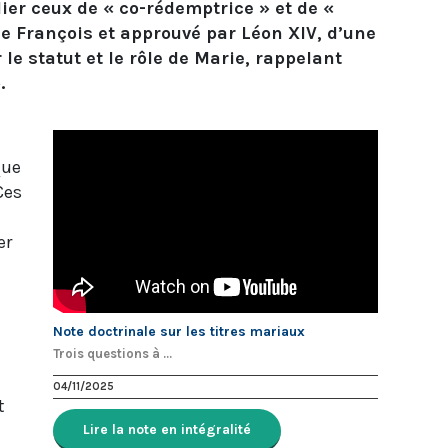
lier ceux de « co-rédemptrice » et de «
de François et approuvé par Léon XIV, d’une
le statut et le rôle de Marie, rappelant
.
que
Ces
er
Note doctrinale sur les titres mariaux
Trois questions à ...
04/11/2025
t
Lire la note en intégralité