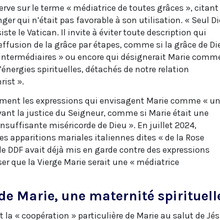
rve sur le terme « médiatrice de toutes grâces », citant
ger qui n’était pas favorable à son utilisation. « Seul D
ste le Vatican. Il invite à éviter toute description qui
effusion de la grâce par étapes, comme si la grâce de Di
 intermédiaires » ou encore qui désignerait Marie comm
’énergies spirituelles, détachés de notre relation
rist ».
ement les expressions qui envisagent Marie comme « u
vant la justice du Seigneur, comme si Marie était une
insuffisante miséricorde de Dieu ». En juillet 2024,
s apparitions mariales italiennes dites « de la Rose
le DDF avait déjà mis en garde contre des expressions
er que la Vierge Marie serait une « médiatrice
de Marie, une maternité spirituell
la « coopération » particulière de Marie au salut de Jé