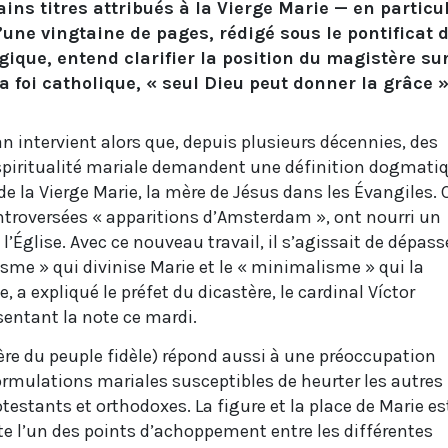
ains titres attribués à la Vierge Marie — en particu
d’une vingtaine de pages, rédigé sous le pontificat 
ique, entend clarifier la position du magistère sur 
 foi catholique, « seul Dieu peut donner la grâce »
n intervient alors que, depuis plusieurs décennies, des
 spiritualité mariale demandent une définition dogmati
de la Vierge Marie, la mère de Jésus dans les Évangiles. 
ontroversées « apparitions d’Amsterdam », ont nourri un
l’Église. Avec ce nouveau travail, il s’agissait de dépass
sme » qui divinise Marie et le « minimalisme » qui la
 a expliqué le préfet du dicastère, le cardinal Víctor
entant la note ce mardi.
ère du peuple fidèle) répond aussi à une préoccupation
ormulations mariales susceptibles de heurter les autres
estants et orthodoxes. La figure et la place de Marie es
te l’un des points d’achoppement entre les différentes