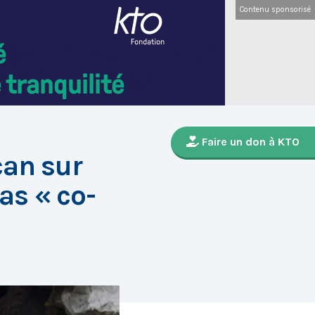
Contenu sponsorisé
Faire un don à KTO
can sur
pas « co-