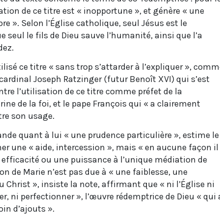
ation de ce titre est « inopportune », et génère « une
e ». Selon l’Église catholique, seul Jésus est le
e seul le fils de Dieu sauve l’humanité, ainsi que l’a
dez.
ilisé ce titre « sans trop s’attarder à l’expliquer », com
e cardinal Joseph Ratzinger (futur Benoît XVI) qui s’est
e l’utilisation de ce titre comme préfet de la
ine de la foi, et le pape François qui « a clairement
tre son usage.
nde quant à lui « une prudence particulière », estime le
ner une « aide, intercession », mais « en aucune façon il
e efficacité ou une puissance à l’unique médiation de
on de Marie n’est pas due à « une faiblesse, une
Christ », insiste la note, affirmant que « ni l’Église ni
, ni perfectionner », l’œuvre rédemptrice de Dieu « qui 
oin d’ajouts ».