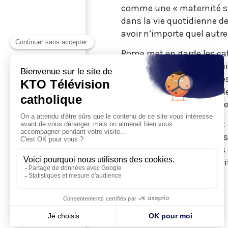
comme une « maternité spi
dans la vie quotidienne de
avoir n’importe quel autre
Rome met en garde les cat
détourne du Christ, ou qui
maternité de la « mère des
Jésus mais de la « stimuler
n’humilie Marie. […] Pour el
Le DDF précise également
ont reçu un jugement posit
d’expressions ou de titres
Comme pour toute apparitio
assentiment ».