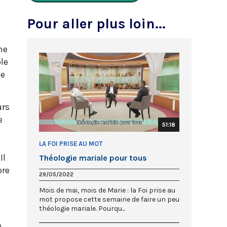
Pour aller plus loin...
ne
ple
ie
urs
e
51:18
LA FOI PRISE AU MOT
Il
Théologie mariale pour tous
bre
29/05/2022
Mois de mai, mois de Marie : la Foi prise au
mot propose cette semaine de faire un peu
théologie mariale. Pourqu...
e