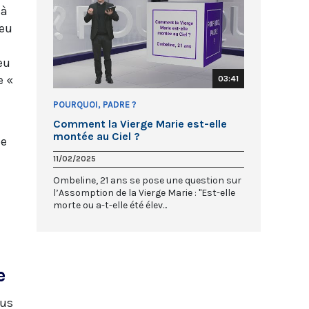
 à
ieu
eu
e «
03:41
POURQUOI, PADRE ?
Comment la Vierge Marie est-elle
montée au Ciel ?
ne
11/02/2025
Ombeline, 21 ans se pose une question sur
l’Assomption de la Vierge Marie : "Est-elle
morte ou a-t-elle été élev...
e
sus