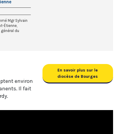
tienne
mmé Mgr Sylvain
nt-Étienne,
e général du
En savoir plus sur le
diocèse de Bourges
mptent environ
nents. Il fait
rdy.