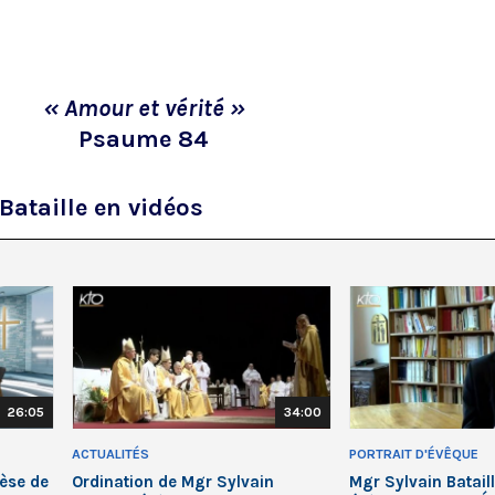
« Amour et vérité »
Psaume 84
Bataille en vidéos
26:05
34:00
ACTUALITÉS
PORTRAIT D'ÉVÊQUE
cèse de
Ordination de Mgr Sylvain
Mgr Sylvain Batail