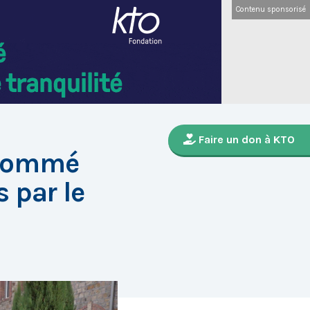
Contenu sponsorisé
Faire un don à KTO
 nommé
 par le