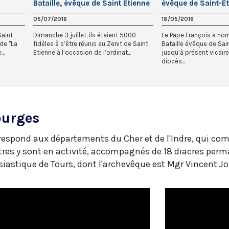
Bataille, évêque de Saint Etienne
évêque de Saint-É
05/07/2016
18/05/2016
Saint
Dimanche 3 juillet, ils étaient 5000
Le Pape François a no
 de "La
fidèles à s’être réunis au Zenit de Saint
Bataille évêque de Sai
..
Etienne à l’occasion de l’ordinat...
jusqu’à présent vicair
diocès...
ourges
respond aux départements du Cher et de l'Indre, qui co
tres y sont en activité, accompagnés de 18 diacres perma
ésiastique de Tours, dont l'archevêque est Mgr Vincent Jo