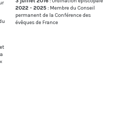
3 juillet 2016
: Ordination épiscopale
ur
2022 - 2025
: Membre du Conseil
permanent de la Conférence des
 du
évêques de France
 et
la
 «