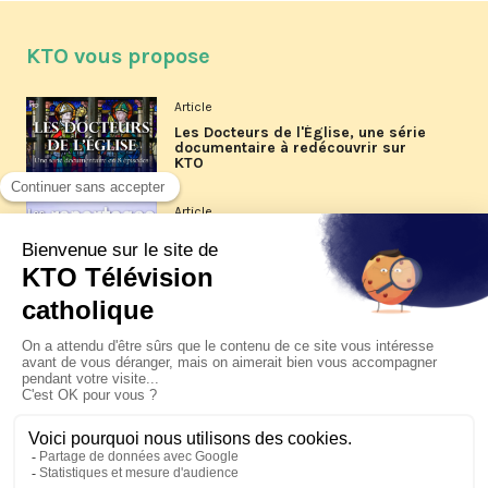
KTO vous propose
Article
Les Docteurs de l'Église, une série
documentaire à redécouvrir sur
KTO
Article
Les reportages d'été 2026 de KTO
Article
La visite pastorale du pape Léon
XIV à Assise à suivre sur KTO le
jeudi 6 août
Article
Le pape en Uruguay, Argentine et
Pérou du 6 au 17 novembre 2026