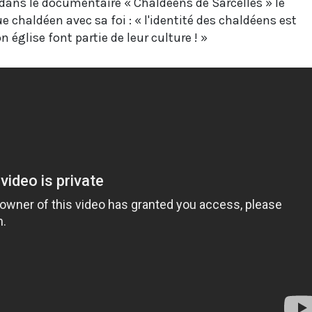
 dans le documentaire « Chaldéens de Sarcelles » le
ue chaldéen avec sa foi : « l'identité des chaldéens est
son église font partie de leur culture ! »