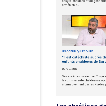
assyro-chaldéen et du génocid
arménien d...
UN COEUR QUI ÉCOUTE
"Il est catéchiste auprès d
enfants chaldéens de Sarce
Dominique Yalap
03/05/2019
Ses ancêtres vivaient en Turquie
la communauté chaldéenne op
alternativement par les Kurdes pu
Les chrétiens d