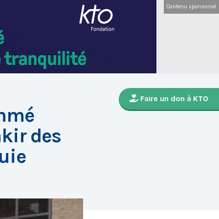
Contenu sponsorisé
Faire un don à KTO
ommé
kir des
uie