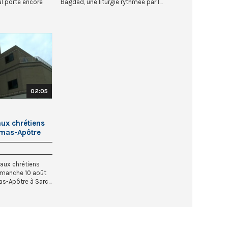
l porte encore
Bagdad, une liturgie rythmée par l...
02:05
ux chrétiens
omas-Apôtre
aux chrétiens
dimanche 10 août
s-Apôtre à Sarc...