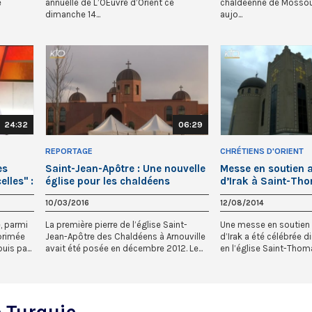
e
annuelle de L’OEuvre d’Orient ce
chaldéenne de Mossou
dimanche 14...
aujo...
24:32
06:29
REPORTAGE
CHRÉTIENS D'ORIENT
es
Saint-Jean-Apôtre : Une nouvelle
Messe en soutien a
lles" :
église pour les chaldéens
d’Irak à Saint-Th
10/03/2016
12/08/2014
, parmi
La première pierre de l’église Saint-
Une messe en soutien 
primée
Jean-Apôtre des Chaldéens à Arnouville
d’Irak a été célébrée 
is pa...
avait été posée en décembre 2012. Le...
en l’église Saint-Thoma
e Turquie