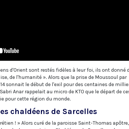
iens d'Orient sont restés fidèles à leur foi, ils ont donné 
glise, de l'humanité ». Alors que la prise de Moussoul par
14 sonnait le début de l'exil pour des centaines de millie
 Sabri Anar rappelait au micro de KTO que le départ de ce
die pour cette région du monde.
des chaldéens de Sarcelles
rétien ! » Alors curé de la paroisse Saint-Thomas apôtre,