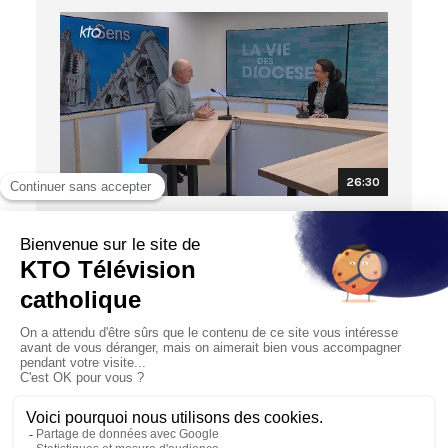
26:30
LA VIE DES DIOCÈSES
Mgr Hervé Giraud - Diocèse de Sens et
Auxerre
11/12/2023
Comme chaque semaine, nous partons à la
découverte d’un territoire, d’un diocèse, et de son
évêque. Aujourd’hui...