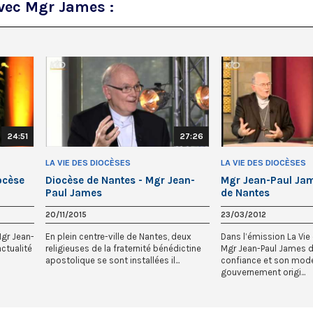
avec Mgr James :
24:51
27:26
LA VIE DES DIOCÈSES
LA VIE DES DIOCÈSES
ocèse
Diocèse de Nantes - Mgr Jean-
Mgr Jean-Paul Jam
Paul James
de Nantes
20/11/2015
23/03/2012
gr Jean-
En plein centre-ville de Nantes, deux
Dans l’émission La Vie
actualité
religieuses de la fraternité bénédictine
Mgr Jean-Paul James dé
apostolique se sont installées il...
confiance et son mod
gouvernement origi...