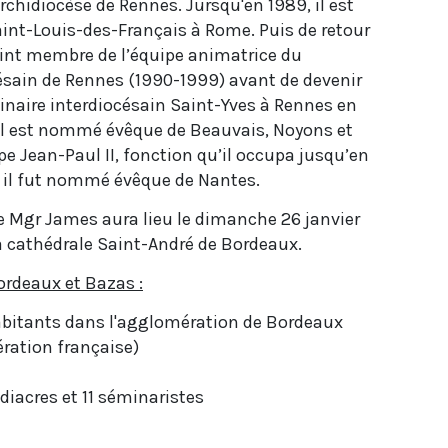
archidiocèse de Rennes. Jursqu'en 1989, il est
int-Louis-des-Français à Rome. Puis de retour
vint membre de l’équipe animatrice du
ésain de Rennes (1990-1999) avant de devenir
naire interdiocésain Saint-Yves à Rennes en
 il est nommé évêque de Beauvais, Noyons et
ape Jean-Paul II, fonction qu’il occupa jusqu’en
 il fut nommé évêque de Nantes.
de Mgr James aura lieu le dimanche 26 janvier
a cathédrale Saint-André de Bordeaux.
ordeaux et Bazas :
'habitants dans l'agglomération de Bordeaux
ation française)
 diacres et 11 séminaristes