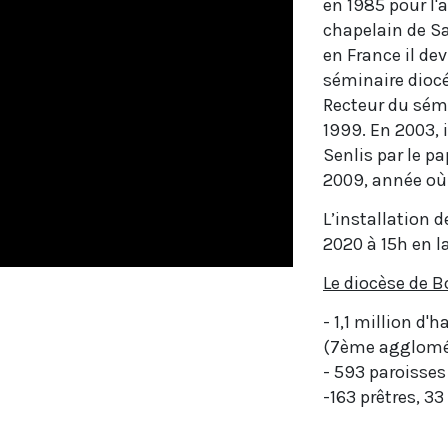
en 1985 pour l'
chapelain de Sa
en France il de
séminaire dioc
Recteur du sémi
1999. En 2003,
Senlis par le p
2009, année où
L’installation 
2020 à 15h en l
Le diocèse de B
- 1,1 million d
(7ème agglomér
- 593 paroisses
-163 prêtres, 33