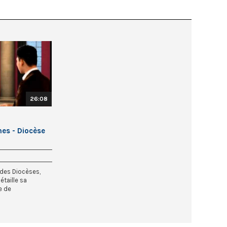
26:08
es - Diocèse
 des Diocèses,
taille sa
e de