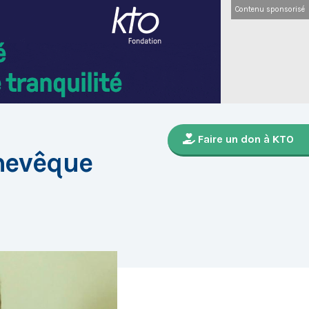
Contenu sponsorisé
Faire un don à KTO
hevêque