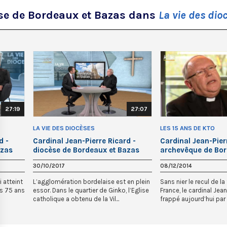
èse de Bordeaux et Bazas dans
La vie des dio
27:19
27:07
LA VIE DES DIOCÈSES
LES 15 ANS DE KTO
d -
Cardinal Jean-Pierre Ricard -
Cardinal Jean-Pier
azas
diocèse de Bordeaux et Bazas
archevêque de Bo
30/10/2017
08/12/2014
i atteint
L’agglomération bordelaise est en plein
Sans nier le recul de la
es 75 ans
essor. Dans le quartier de Ginko, l’Eglise
France, le cardinal Jean
catholique a obtenu de la Vil...
frappé aujourd’hui par l’i