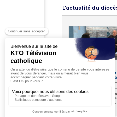
L'actualité du dioc
LA VIE DES DIOCÈSES
Cardinal Jean-Pierre Ricar
Diocèse de Bordeaux et B
23/09/2019
La cardinal Jean-Pierre Ricard qu
en septembre la limite d’âge d
a remis sa démission au pape...