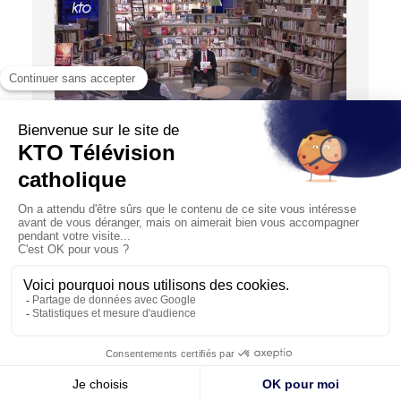
01:29:59
L’Esprit des Lettres de mars 2026 : Baudouin
et Jacques de Guillebon, E. Tourpe, Joseph
Yacoub
27/03/2026
Ce mois-ci, avec Jean-Marie Guénois, relisons guerre et
paix - non pas l’aventure napoléonienne revue par Léon
T...
© KTO 2026 —
Contact
—
Mentions légales