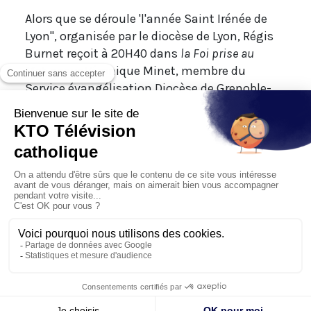
Alors que se déroule 'l'année Saint Irénée de
Lyon", organisée par le diocèse de Lyon, Régis
Burnet reçoit à 20H40 dans
la Foi prise au
Mot
, soeur Véronique Minet, membre du
Service évangélisation Diocèse de Grenoble-
Vienne et auteur de
Prier 15 jours avec saint
Irénée de Lyon
(Ed. Nouvelle Cité), et le frère Elie
Ayroulet, vice-postulateur de la cause de saint
Irénée. Vous découvrirez la vie de saint Irénée
de Lyon, haute figure de l’Église du IIe siècle.
La Foi prise au Mot
,
cliquez ici pour voir le
replay
Bon week-end sur KTO !