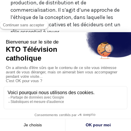
production, de distribution et de
commercialisation. Il s’agit d’une approche de
l’éthique de la conception, dans laquelle les
institutions éducatives et les décideurs ont un
rôle essentiel à jouer.
7. Défis pour l’éducation
Le développement d’une technologie qui
respecte et serve la dignité humaine a des
implications claires pour les institutions
éducatives et pour le monde de la culture. En
multipliant les possibilités de
communication, les technologies numériques
nous ont permis de nous rencontrer de
manière nouvelle. Toutefois, une réflexion
constante reste nécessaire sur le type de
rapports vers lesquels nous nous dirigeons.
Les jeunes grandissent dans des