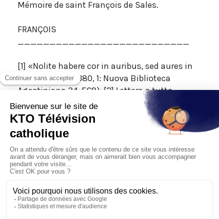
Mémoire de saint François de Sales.
FRANÇOIS
___________________________
[1] «Nolite habere cor in auribus, sed aures in
corde» (Sermo 380, 1: Nuova Biblioteca
Agostiniana 34, 568). [2] Lettera a tutto
l’Ordine: Fonti Francescane, p. 216. [3] Cf. The
life of dialogue, in J. D. Roslansky ed.,
Communication. A discussion at the Nobel
Conference, North-Holland Publishing
Company – Amsterdam 1969, pp. 89-108. [4] D.
Bonhoeffer, La vita comune, Queriniana,
Brescia 2017, p. 76. [5] Cf. Ibid., p. 75.