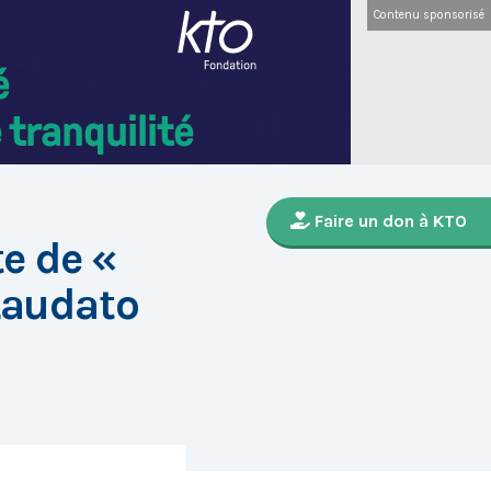
Contenu sponsorisé
Faire un don à KTO
e de «
 Laudato