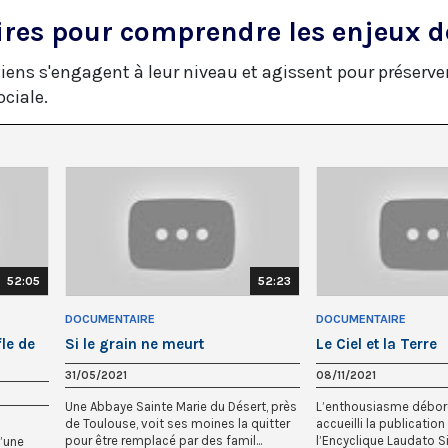
es pour comprendre les enjeux de
tiens s'engagent à leur niveau et agissent pour préser
ociale.
52:05
52:23
DOCUMENTAIRE
DOCUMENTAIRE
le de
Si le grain ne meurt
Le Ciel et la Terre
31/05/2021
08/11/2021
Une Abbaye Sainte Marie du Désert, près
L’enthousiasme débord
de Toulouse, voit ses moines la quitter
accueilli la publication
pour être remplacé par des famil...
l’Encyclique Laudato Si
d’une