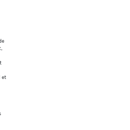
de
,
t
 et
s