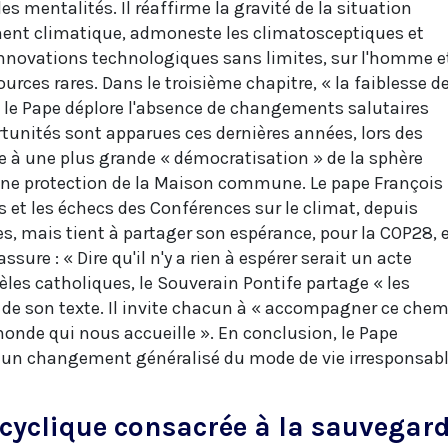
es mentalités. Il réaffirme la gravité de la situation
ment climatique, admoneste les climatosceptiques et
nnovations technologiques sans limites, sur l'homme e
ources rares. Dans le troisième chapitre, « la faiblesse de
», le Pape déplore l'absence de changements salutaires
unités sont apparues ces dernières années, lors des
le à une plus grande « démocratisation » de la sphère
une protection de la Maison commune. Le pape François
ès et les échecs des Conférences sur le climat, depuis
s, mais tient à partager son espérance, pour la COP28, 
assure : « Dire qu'il n'y a rien à espérer serait un acte
dèles catholiques, le Souverain Pontife partage « les
» de son texte. Il invite chacun à « accompagner ce che
monde qui nous accueille ». En conclusion, le Pape
 « un changement généralisé du mode de vie irresponsab
encyclique consacrée à la sauvegar