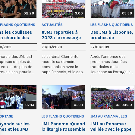
02:26
3:00
03:56
 FLASHS QUOTIDIENS
ACTUALITÉS
LES FLASHS QUOTIDIENS
J PANAMA)
(JMJ PANAMA)
s les coulisses
#JMJ reportées à
Des JMJ à Lisbonne,
la chorale des
2023 : le message
proches de
J
du Patriarche de
l’Afrique...
01/2019
23/04/2020
27/01/2019
Lisbonne
horale des JMJ est
Le cardinal Clemente
Après l’annonce des
posée de plus de
raconte sa dernière
prochaines Journées
voix et de plus de
conversation avec le
mondiales de la
musiciens, pour la
pape François, et le cap
Jeunesse au Portugal en
art venant d’Amériq...
fixé par le Saint-Père po...
2022, la vaticaniste pour
la rad...
07:13
02:31
02:04:29
ORTAGE
LES FLASHS QUOTIDIENS
JMJ AU PANAMA : LES
(JMJ PANAMA)
GRANDES CÉLÉBRATIONS
synode sur les
JMJ Panama :Quand
JMJ au Panama :
nes et les JMJ
la liturgie rassemble
veillée avec le pape
9 en préparation
les cultures
François