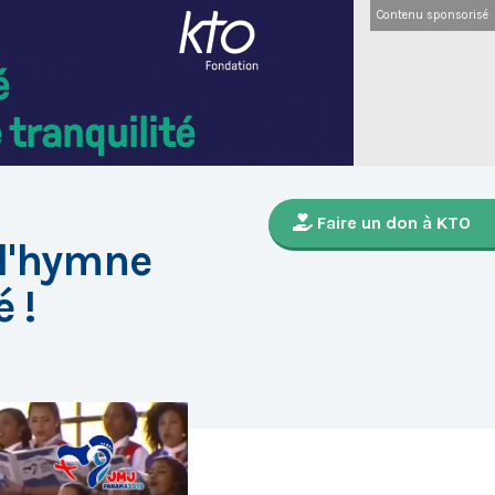
Contenu sponsorisé
Faire un don à KTO
 l'hymne
é !