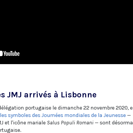
s JMJ arrivés à Lisbonne
a délégation portugaise le dimanche 22 novembre 2020, 
les symboles des Journées mondiales de la Jeunesse
—
MJ et l'icône mariale
Salus Populi Romani
— sont désorma
ortugaise.