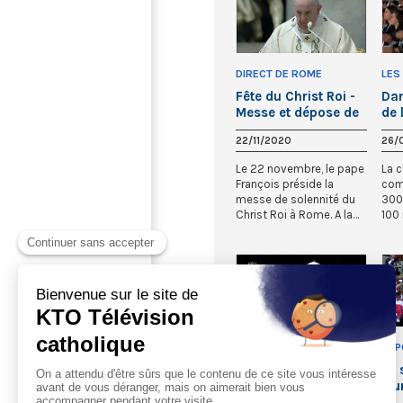
DIRECT DE ROME
LES
(JM
Fête du Christ Roi -
Dan
Messe et dépose de
de 
la Croix des JMJ
JM
22/11/2020
26/
Le 22 novembre, le pape
La c
François préside la
com
messe de solennité du
300 
Christ Roi à Rome. A la
100 
fin de la célébration,...
plup
05:55
ANGÉLUS ET REGINA CÆLI
REP
Le pape François
Le 
s’adresse aux
jeu
jeunes - Angélus du
201