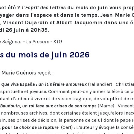
cet été ?
L'Esprit des Lettres
du mois de juin vous prop
voyager dans l'espace et dans le temps. Jean-Marie
é, Vincent Dujardin et Albert Jacquemin dans une 
i 26 juin à 20h35.
 Seigneur - La Procure - KTO
es
du mois de juin 2026
-Marie Guénois reçoit :
r
Que viva España : un itinéraire amoureux
(Tallandier) : Christi
 spirituelle et joyeuse. Comment peut-on y aimer la fête à ce 
utant d’ardeur à vivre et de vision tragique, de volupté et de 
Baudouin, un roi face aux crises de son temps
(Mame) : Vincent 
ès nombreuses archives, dont certaines étaient jusqu’alors inacc
uin, ses prises de décision, la personne de celui dont le pape 
, pour
Le choix de la rupture
(Cerf) : L’auteur y évoque la con