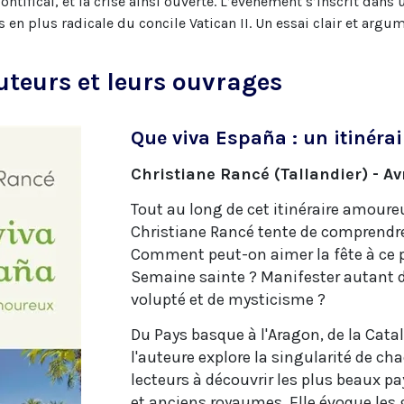
ntifical, et la crise ainsi ouverte. L’événement s’inscrit da
s en plus radicale du concile Vatican II. Un essai clair et argu
uteurs et leurs ouvrages
Que viva España : un itinér
Christiane Rancé (Tallandier) - Av
Tout au long de cet itinéraire amoure
Christiane Rancé tente de comprendre
Comment peut-on aimer la fête à ce p
Semaine sainte ? Manifester autant d'
volupté et de mysticisme ?
Du Pays basque à l'Aragon, de la Catalo
l'auteure explore la singularité de ch
lecteurs à découvrir les plus beaux p
et anciens royaumes. Elle évoque les g