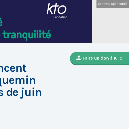
Contenu sponsorisé
Faire un don à KTO
ncent
cquemin
s de juin