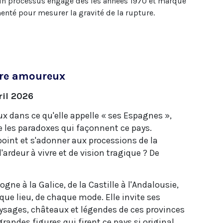
ns un processus engagé dès les années 1970 et marqué
menté pour mesurer la gravité de la rupture.
aire amoureux
ril 2026
ux dans ce qu'elle appelle « ses Espagnes »,
 les paradoxes qui façonnent ce pays.
oint et s'adonner aux processions de la
ardeur à vivre et de vision tragique ? De
gne à la Galice, de la Castille à l'Andalousie,
aque lieu, de chaque mode. Elle invite ses
aysages, châteaux et légendes de ces provinces
randes figures qui firent ce pays si original.