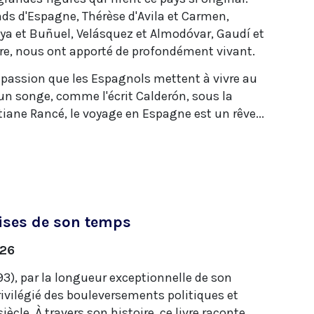
ands d'Espagne, Thérèse d'Avila et Carmen,
Goya et Buñuel, Velásquez et Almodóvar, Gaudí et
ore, nous ont apporté de profondément vivant.
assion que les Espagnols mettent à vivre au
st un songe, comme l'écrit Calderón, sous la
tiane Rancé, le voyage en Espagne est un rêve...
rises de son temps
026
3), par la longueur exceptionnelle de son
rivilégié des bouleversements politiques et
ècle. À travers son histoire, ce livre raconte