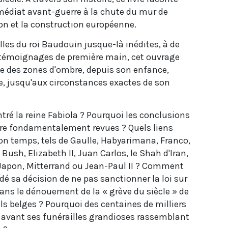
mmédiat avant-guerre à la chute du mur de
ion et la construction européenne.
lles du roi Baudouin jusque-là inédites, à de
 témoignages de première main, cet ouvrage
ve des zones d'ombre, depuis son enfance,
e, jusqu'aux circonstances exactes de son
tré la reine Fabiola ? Pourquoi les conclusions
tre fondamentalement revues ? Quels liens
son temps, tels de Gaulle, Habyarimana, Franco,
ush, Elizabeth II, Juan Carlos, le Shah d'Iran,
u Japon, Mitterrand ou Jean-Paul II ? Comment
dé sa décision de ne pas sanctionner la loi sur
ans le dénouement de la « grève du siècle » de
ls belges ? Pourquoi des centaines de milliers
 avant ses funérailles grandioses rassemblant