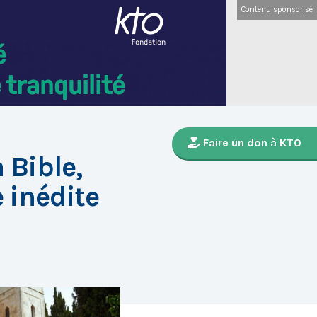
Contenu sponsorisé
Faire un don à KTO
 Bible,
 inédite