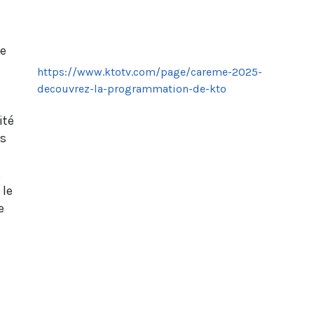
de
https://www.ktotv.com/page/careme-2025-
decouvrez-la-programmation-de-kto
ité
es
,
 le
e