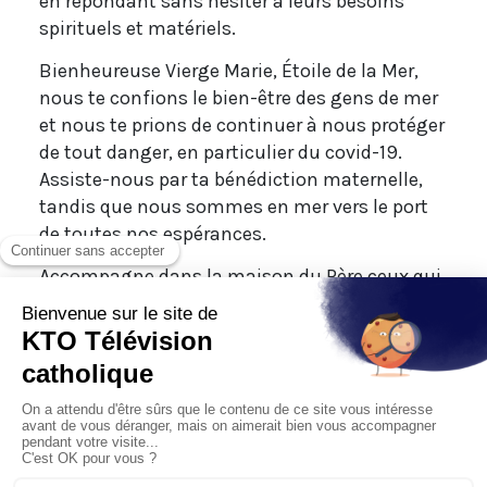
en répondant sans hésiter à leurs besoins
spirituels et matériels.
Bienheureuse Vierge Marie, Étoile de la Mer,
nous te confions le bien-être des gens de mer
et nous te prions de continuer à nous protéger
de tout danger, en particulier du covid-19.
Assiste-nous par ta bénédiction maternelle,
tandis que nous sommes en mer vers le port
de toutes nos espérances.
Accompagne dans la maison du Père ceux qui
ne sont plus avec nous et apporte le réconfort
à leurs familles et à leurs amis affligés.
Amen !
Prière inspirée du Message pour le Dimanche de
la Mer (11 juillet 2021) du Dicastère pour le Service
du Développement Humain Intégral