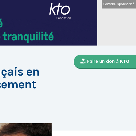
Contenu sponsorisé
Faire un don à KTO
çais en
cement