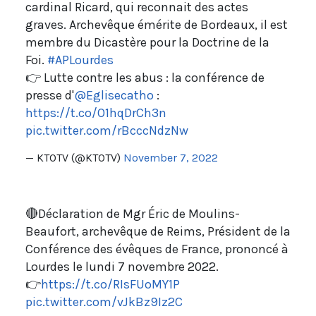
cardinal Ricard, qui reconnait des actes
graves. Archevêque émérite de Bordeaux, il est
membre du Dicastère pour la Doctrine de la
Foi.
#APLourdes
👉 Lutte contre les abus : la conférence de
presse d'
@Eglisecatho
:
https://t.co/O1hqDrCh3n
pic.twitter.com/rBcccNdzNw
— KTOTV (@KTOTV)
November 7, 2022
🔴Déclaration de Mgr Éric de Moulins-
Beaufort, archevêque de Reims, Président de la
Conférence des évêques de France, prononcé à
Lourdes le lundi 7 novembre 2022.
👉
https://t.co/RIsFUoMY1P
pic.twitter.com/vJkBz9Iz2C