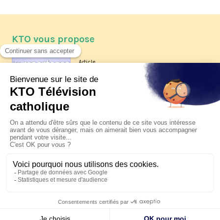
KTO vous propose
Article
Les reportages d'été 2026 de KTO
Article
La visite pastorale du pape Léon
XIV à Assise à suivre sur KTO le
jeudi 6 août
Article
Le pape en Uruguay, Argentine et
Pérou du 6 au 17 novembre 2026