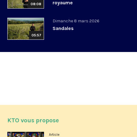
royaume
08:08
Dimanche 8 mars 2026
Sandales
05:57
KTO vous propose
Article