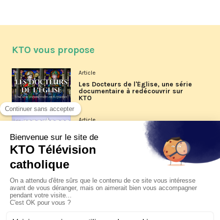
KTO vous propose
Article
Les Docteurs de l'Église, une série
documentaire à redécouvrir sur
KTO
Article
Les reportages d'été 2026 de KTO
Article
La visite pastorale du pape Léon
XIV à Assise à suivre sur KTO le
jeudi 6 août
Article