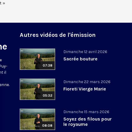
t »
Autres vidéos de l'émission
ne
Dimanche 12 avril 2026
Sacrée bouture
e
07:38
 Puy-
t il
Dimanche 22 mars 2026
enne.
Fioreti Vierge Marie
05:32
Dimanche 15 mars 2026
Soyez des filous pour
le royaume
08:08