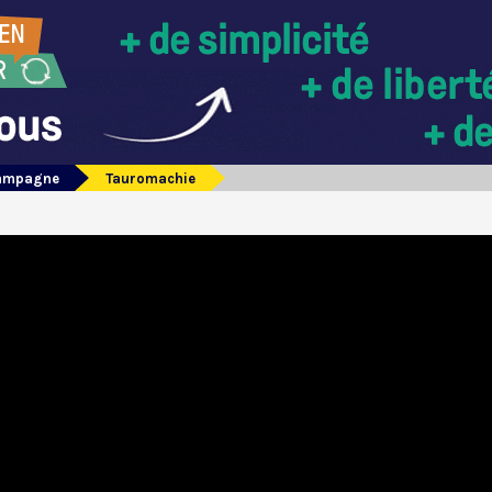
campagne
Tauromachie