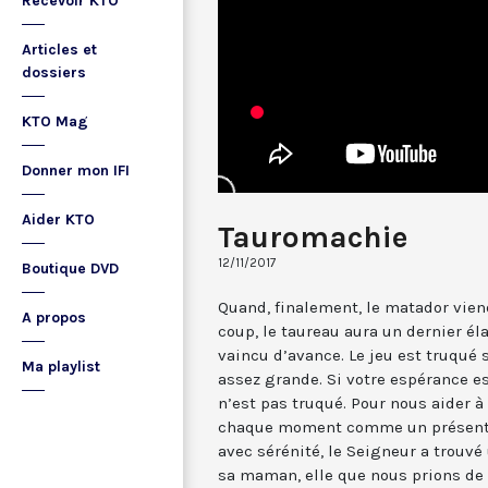
Recevoir KTO
Articles et
dossiers
KTO Mag
Donner mon IFI
Aider KTO
Tauromachie
12/11/2017
Boutique DVD
Quand, finalement, le matador viend
A propos
coup, le taureau aura un dernier él
vaincu d’avance. Le jeu est truqué 
Ma playlist
assez grande. Si votre espérance est
n’est pas truqué. Pour nous aider à
chaque moment comme un présent d
avec sérénité, le Seigneur a trouvé
sa maman, elle que nous prions de n