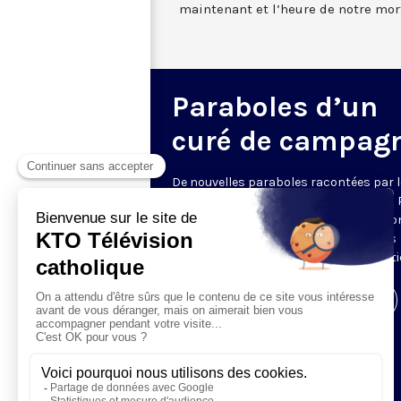
maintenant et l’heure de notre mor
Paraboles d’un
curé de campag
De nouvelles paraboles racontées par l
père Pierre Trevet, prêtre du diocèse du
en-Velay. Tirées des livres éponymes don
est l'auteur, elles sont autant d'images
inspirées pour goûter la sagesse chréti
Visiter la page de l'émission