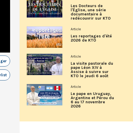
Les Docteurs de
l'Église, une série
documentaire à
redécouvrir sur KTO
Article
Les reportages d'été
2026 de KTO
Article
ager
La visite pastorale du
pape Léon XIV à
Assise à suivre sur
list
KTO le jeudi 6 août
Article
Le pape en Uruguay,
Argentine et Pérou du
6 au 17 novembre
2026