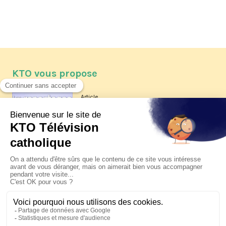
KTO vous propose
Article
Les reportages d'été 2026 de KTO
Article
La visite pastorale du pape Léon
XIV à Assise à suivre sur KTO le
jeudi 6 août
Article
Le pape en Uruguay, Argentine et
Pérou du 6 au 17 novembre 2026