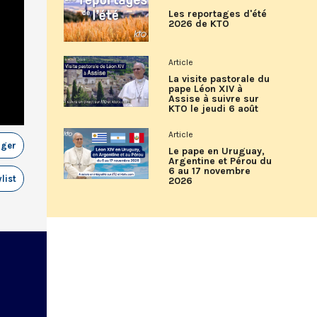
Les reportages d'été
2026 de KTO
Article
La visite pastorale du
pape Léon XIV à
Assise à suivre sur
KTO le jeudi 6 août
Article
ager
Le pape en Uruguay,
Argentine et Pérou du
6 au 17 novembre
list
2026