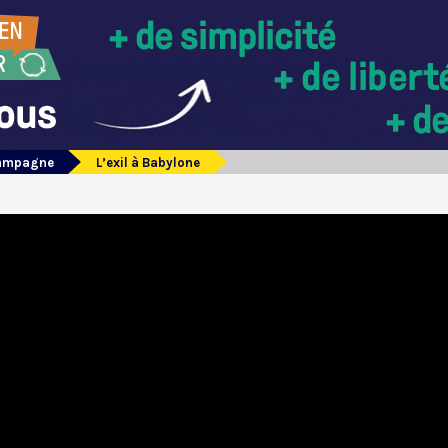
campagne
L’exil à Babylone