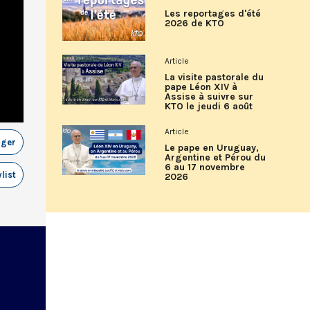
Les reportages d'été
2026 de KTO
Article
La visite pastorale du
pape Léon XIV à
Assise à suivre sur
KTO le jeudi 6 août
Article
ager
Le pape en Uruguay,
Argentine et Pérou du
6 au 17 novembre
list
2026