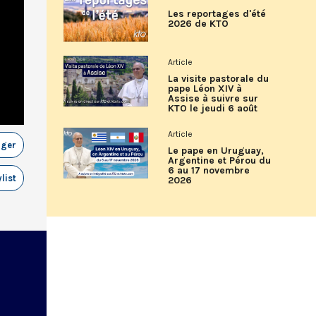
Les reportages d'été
2026 de KTO
Article
La visite pastorale du
pape Léon XIV à
Assise à suivre sur
KTO le jeudi 6 août
Article
ager
Le pape en Uruguay,
Argentine et Pérou du
6 au 17 novembre
list
2026