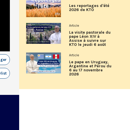
Les reportages d'été
2026 de KTO
Article
La visite pastorale du
pape Léon XIV à
Assise à suivre sur
KTO le jeudi 6 août
Article
ager
Le pape en Uruguay,
Argentine et Pérou du
6 au 17 novembre
list
2026